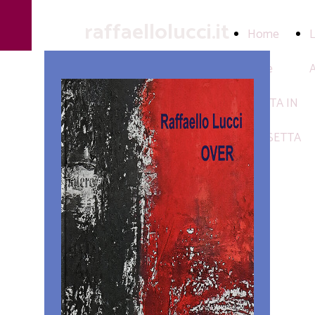
raffaellolucci.it
Home
Page
POSTA IN
CASSETTA